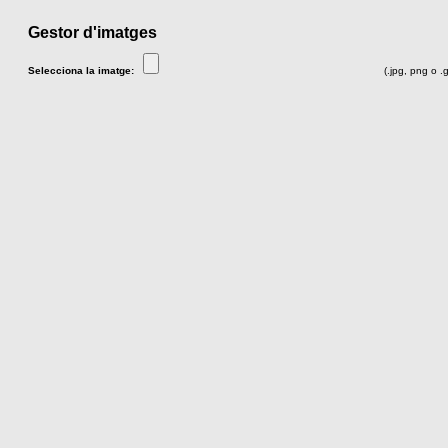
Gestor d'imatges
Selecciona la imatge:
(.jpg, png o .