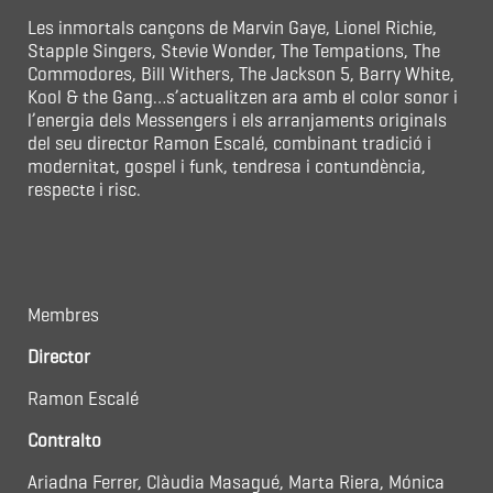
Les inmortals cançons de Marvin Gaye, Lionel Richie,
Stapple Singers, Stevie Wonder, The Tempations, The
Commodores, Bill Withers, The Jackson 5, Barry White,
Kool & the Gang…s’actualitzen ara amb el color sonor i
l’energia dels Messengers i els arranjaments originals
del seu director Ramon Escalé, combinant tradició i
modernitat, gospel i funk, tendresa i contundència,
respecte i risc.
Membres
Director
Ramon Escalé
Contralto
Ariadna Ferrer, Clàudia Masagué, Marta Riera, Mónica