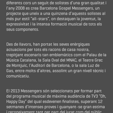
diferents cors un seguit de solistes d’una gran qualitat i
l’any 2008 es crea Barcelona Gospel Messengers, un
projecte que uneix a una quinzena d’aquests solistes al
més pur estil “all-stars”, on destaquen la joventut, la
expressivitat i la intensa formació musical de tots els
seus components.
Des de llavors, han portat les seves enèrgiques
actuacions per tots els racons de casa nostra,
trepitjant escenaris tan emblemàtics com el Palau de la
Música Catalana, la Sala Oval del MNAC, el Teatre Grec
de Montjuic, l’Auditori de Barcelona, o la sala Luz de
Gas, entre molts d’altres, assolint un gran nivell tècnic i
comunicatiu.
El 2013 Messengers són seleccionats per formar part
del programa musical de màxima audiència de TV3 “Oh,
Happy Day” del qual esdevenen finalistes, superant 12
setmanes d’intenses proves i guanyant-se gran estima
i reconeixement tant per part del jurat com del públic.