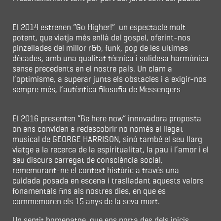
El 2014 estrenen “Go Higher!” un espectacle molt
potent, que viatja més enllà del gospel, oferint-nos
pinzellades del millor r&b, funk, pop de les ultimes
dècades, amb una qualitat técnica i solidesa harmònica
sense precedents en el nostre país. Un clam a
l’optimisme, a superar junts els obstacles i a exigir-nos
sempre més, l’autèntica filosofia de Messengers
El 2016 presenten “Be here now” innovadora proposta
on ens conviden a redescobrir no només el llegat
musical de GEORGE HARRISON, sinó també el seu llarg
viatge a la recerca de la espiritualitat, la pau i l’amor i el
seu discurs carregat de consciència social,
rememorant-ne el context històric a través una
cuidada posada en escena i traslladant aquests valors
fonamentals fins als nostres dies, en que es
commemoren els 15 anys de la seva mort.
Un sentit homenatge, que ens porta des dels inicis