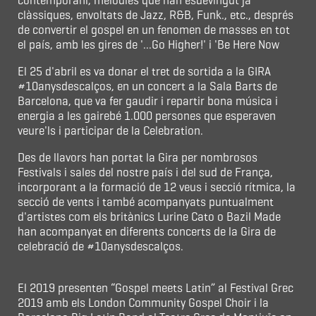
contemporani, melodies que han esdevingut ja
clàssiques, envoltats de Jazz, R&B, Funk., etc., després
de convertir el gospel en un fenomen de masses en tot
el país, amb les gires de '...Go Higher!' i 'Be Here Now
El 25 d'abril es va donar el tret de sortida a la GIRA
#10anysdescalços, en un concert a la Sala Barts de
Barcelona, que va fer gaudir i repartir bona música i
energia a les gairebé 1.000 persones que esperaven
veure'ls i participar de la Celebration.
Des de llavors han portat la Gira per nombrosos
Festivals i sales del nostre país i del sud de França,
incorporant a la formació de 12 veus i secció rítmica, la
secció de vents i també acompanyats puntualment
d'artistes com els britànics Lurine Cato o Bazil Made
han acompanyat en diferents concerts de la Gira de
celebració de #10anysdescalços.
El 2019 presenten “Gospel meets Latin” al Festival Grec
2019 amb els London Community Gospel Choir i la