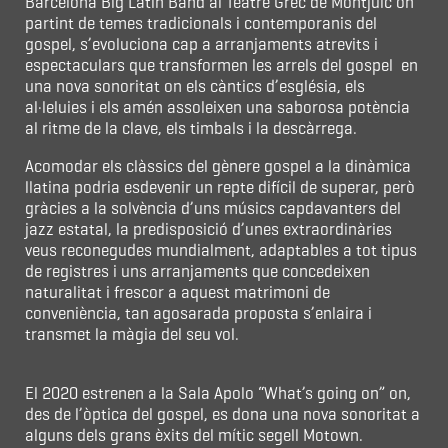
Barcelona Big Latin Band al Teatre Grec de Montjuïc on
partint de temes tradicionals i contemporanis del
gospel, s’evoluciona cap a arranjaments atrevits i
espectaculars que transformen les arrels del gospel en
una nova sonoritat on els càntics d’església, els
al·leluies i els amén assoleixen una saborosa potència
al ritme de la clave, els timbals i la descàrrega.
Acomodar els clàssics del gènere gospel a la dinàmica
llatina podria esdevenir un repte difícil de superar, però
gràcies a la solvència d’uns músics capdavanters del
jazz estatal, la predisposició d’unes extraordinàries
veus reconegudes mundialment, adaptables a tot tipus
de registres i uns arranjaments que concedeixen
naturalitat i frescor a aquest matrimoni de
conveniència, tan agosarada proposta s’enlaira i
transmet la màgia del seu vol.
El 2020 estrenen a la Sala Apolo “What’s going on” on,
des de l’òptica del gospel, es dona una nova sonoritat a
alguns dels grans èxits del mític segell Motown.