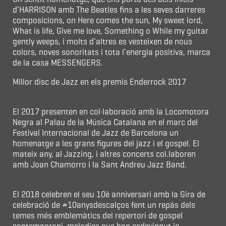
d’HARRISON amb The Beatles fins a les seves darreres
composicions, on Here comes the sun, My sweet lord,
What is life, Give me love, Something o While my guitar
gently weeps, i molts d’altres es vesteixen de nous
colors, noves sonoritats i tota l’energia positiva, marca
de la casa MESSENGERS.
Millor disc de Jazz en els premis Enderrock 2017
El 2017 presenten en col·laboració amb la Locomotora
Negra al Palau de la Música Catalana en el marc del
Festival Internacional de Jazz de Barcelona un
homenatge a les grans figures del jazz i el gospel. El
mateix any, al Jazzing, i altres concerts col.laboren
amb Joan Chamorro i la Sant Andreu Jazz Band.
El 2018 celebren el seu 10è anniversari amb la Gira de
celebració de #10anysdescalços fent un repàs dels
temes més emblemàtics del repertori de gospel