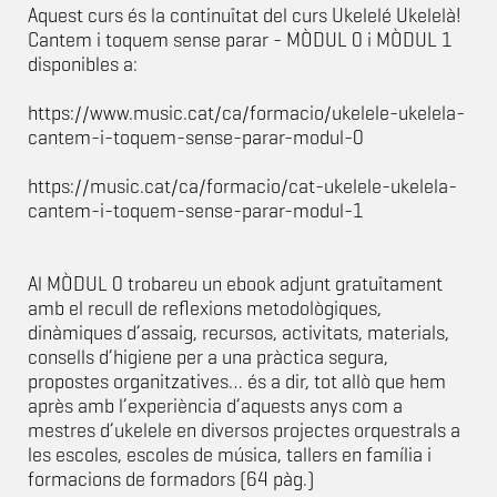
Aquest curs és la continuïtat del curs Ukelelé Ukelelà!
Cantem i toquem sense parar - MÒDUL 0 i MÒDUL 1
disponibles a:
https://www.music.cat/ca/formacio/ukelele-ukelela-
cantem-i-toquem-sense-parar-modul-0
https://music.cat/ca/formacio/cat-ukelele-ukelela-
cantem-i-toquem-sense-parar-modul-1
Al MÒDUL 0 trobareu un ebook adjunt gratuïtament
amb el recull de reflexions metodològiques,
dinàmiques d’assaig, recursos, activitats, materials,
consells d’higiene per a una pràctica segura,
propostes organitzatives… és a dir, tot allò que hem
après amb l’experiència d’aquests anys com a
mestres d’ukelele en diversos projectes orquestrals a
les escoles, escoles de música, tallers en família i
formacions de formadors (64 pàg.)