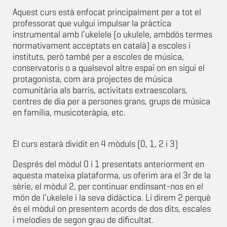
Aquest curs està enfocat principalment per a tot el
professorat que vulgui impulsar la pràctica
instrumental amb l’ukelele (o ukulele, ambdós termes
normativament acceptats en català) a escoles i
instituts, però també per a escoles de música,
conservatoris o a qualsevol altre espai on en sigui el
protagonista, com ara projectes de música
comunitària als barris, activitats extraescolars,
centres de dia per a persones grans, grups de música
en família, musicoteràpia, etc.
El curs estarà dividit en 4 mòduls (0, 1, 2 i 3)
Després del mòdul 0 i 1 presentats anteriorment en
aquesta mateixa plataforma, us oferim ara el 3r de la
sèrie, el mòdul 2, per continuar endinsant-nos en el
món de l’ukelele i la seva didàctica. Li direm 2 perquè
és el mòdul on presentem acords de dos dits, escales
i melodies de segon grau de dificultat.