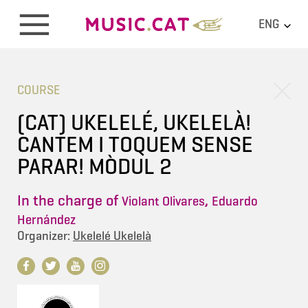
ENG
COURSE
(CAT) UKELELÉ, UKELELÀ!
CANTEM I TOQUEM SENSE
PARAR! MÒDUL 2
In the charge of
,
Violant Olivares
Eduardo
Hernández
Organizer:
Ukelelé Ukelelà