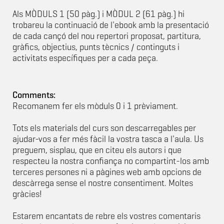
Als MÒDULS 1 (50 pàg.) i MÒDUL 2 (61 pàg.) hi
trobareu la continuació de l'ebook amb la presentació
de cada cançó del nou repertori proposat, partitura,
gràfics, objectius, punts tècnics / continguts i
activitats específiques per a cada peça.
Comments:
Recomanem fer els mòduls 0 i 1 prèviament.
Tots els materials del curs son descarregables per
ajudar-vos a fer més fàcil la vostra tasca a l'aula. Us
preguem, sisplau, que en citeu els autors i que
respecteu la nostra confiança no compartint-los amb
terceres persones ni a pàgines web amb opcions de
descàrrega sense el nostre consentiment. Moltes
gràcies!
Estarem encantats de rebre els vostres comentaris