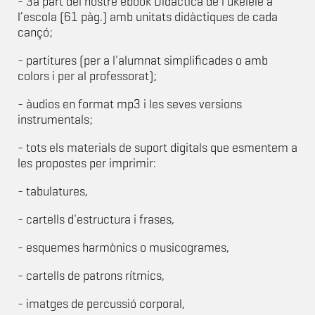
- 3a part del nostre ebook Didàctica de l’ukelele a
l’escola (61 pàg.) amb unitats didàctiques de cada
cançó;
- partitures (per a l'alumnat simplificades o amb
colors i per al professorat);
- àudios en format mp3 i les seves versions
instrumentals;
- tots els materials de suport digitals que esmentem a
les propostes per imprimir:
- tabulatures,
- cartells d'estructura i frases,
- esquemes harmònics o musicogrames,
- cartells de patrons rítmics,
- imatges de percussió corporal,