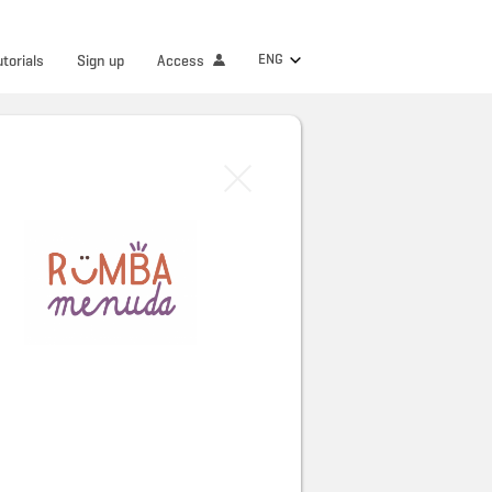
ENG
utorials
Sign up
Access