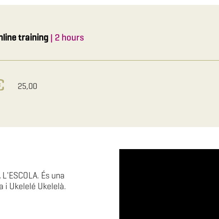
nline training
| 2 hours
25,00
L'ESCOLA. És una
i Ukelelé Ukelelà.