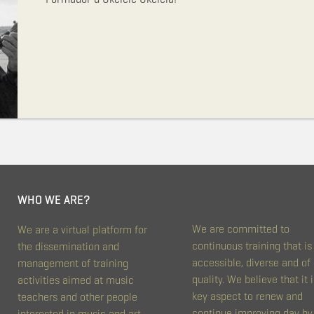
WHO WE ARE?
We are committed to
We are a virtual platform for
continuous training that is
the dissemination and
accessible, diverse and of
management of training
quality. We believe that it i
activities aimed at music
key aspect to renew and
teachers and other people
continue improving day by
interested in music and art