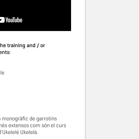
he training and / or
ents:
ele
s monogràfic de garrotins
 més extensos com són el curs
'Ukelelé Ukelelà.