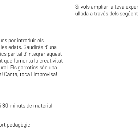
Si vols ampliar la teva expe
ullada a través dels següent
ues per introduir els
s les edats. Gaudiràs d'una
ics per tal d'integrar aquest
t que fomenta la creativitat
ural. Els garrotins són una
! Canta, toca i improvisa!
i 30 minuts de material
port pedagògic