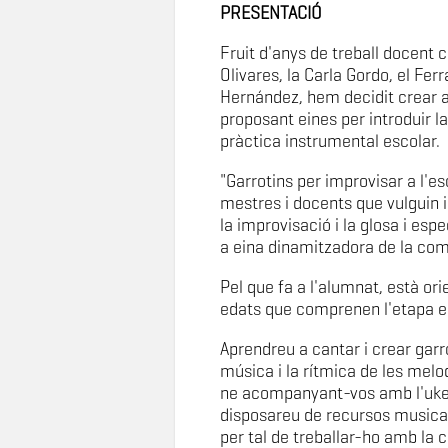
PRESENTACIÓ
Fruit d'anys de treball docent co
Olivares, la Carla Gordo, el Fer
Hernández, hem decidit crear 
proposant eines per introduir l
pràctica instrumental escolar.
"Garrotins per improvisar a l'es
mestres i docents que vulguin i
la improvisació i la glosa i es
a eina dinamitzadora de la com
Pel que fa a l'alumnat, està or
edats que comprenen l'etapa esc
Aprendreu a cantar i crear garrot
música i la rítmica de les melo
ne acompanyant-vos amb l'ukelel
disposareu de recursos musicals
per tal de treballar-ho amb la 