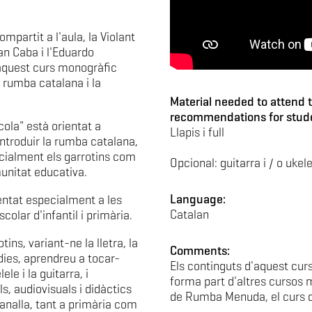
mpartit a l'aula, la Violant
ran Caba i l'Eduardo
aquest curs monogràfic
a rumba catalana i la
Material needed to attend t
recommendations for stud
cola" està orientat a
Llapis i full
ntroduir la rumba catalana,
pecialment els garrotins com
Opcional: guitarra i / o ukel
unitat educativa.
Language:
ientat especialment a les
Catalan
olar d'infantil i primària.
ins, variant-ne la lletra, la
Comments:
dies, aprendreu a tocar-
Els continguts d'aquest cur
e i la guitarra, i
forma part d'altres cursos
, audiovisuals i didàctics
de Rumba Menuda, el curs d
canalla, tant a primària com