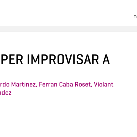
T
PER IMPROVISAR A
ordo Martínez
,
Ferran Caba Roset
,
Violant
ndez