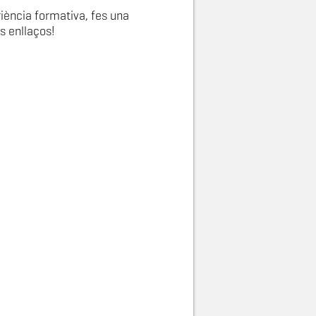
riència formativa, fes una
s enllaços!