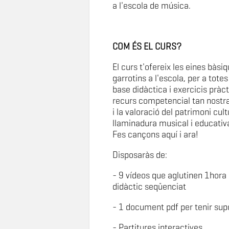
a l'escola de música.
COM ÉS EL CURS?
El curs t'ofereix les eines bàsiq
garrotins a l'escola, per a tote
base didàctica i exercicis pràct
recurs competencial tan nostra
i la valoració del patrimoni cult
llaminadura musical i educativa
Fes cançons aquí i ara!
Disposaràs de:
- 9 vídeos que aglutinen 1hora 
didàctic seqüenciat
- 1 document pdf per tenir su
- Partitures interactives