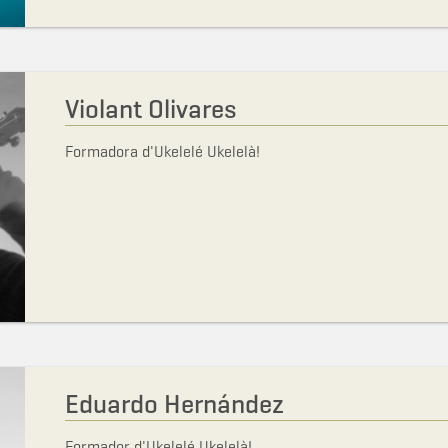
Violant Olivares
Formadora d'Ukelelé Ukelelà!
Eduardo Hernández
Formador d'Ukelelé Ukelelà!