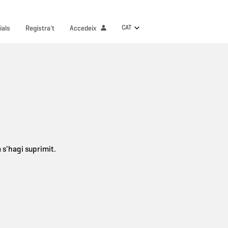
CAT
ials
Registra't
Accedeix
a s'hagi suprimit.