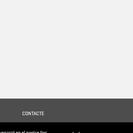
CONTACTE
Política de privacitat
avegació en el nostre lloc
ble,