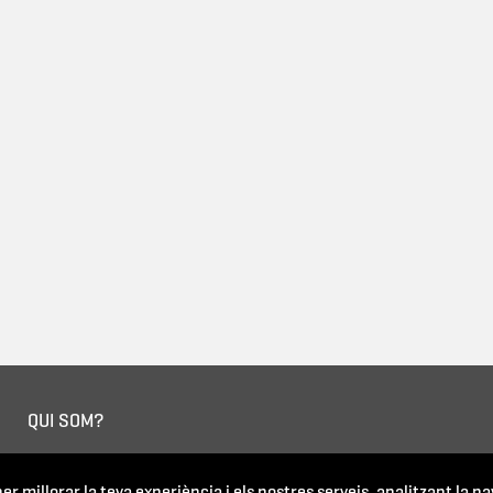
QUI SOM?
Apostem per una formació
Som una plataforma virtual
er millorar la teva experiència i els nostres serveis, analitzant la n
contínua que sigui accessi