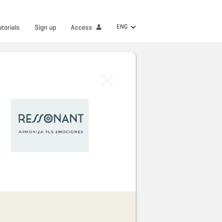
ENG
utorials
Sign up
Access