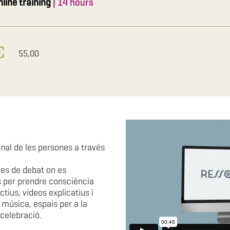
nline training
| 14 hours
55,00
nal de les persones a través
les de debat on es
 per prendre consciència
ctius, vídeos explicatius i
 música, espais per a la
celebració.