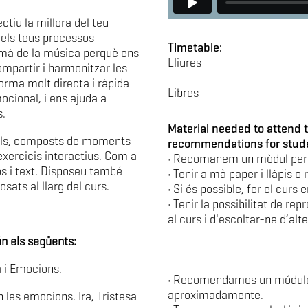
tiu la millora del teu
els teus processos
Timetable:
 mà de la música perquè ens
Lliures
ompartir i harmonitzar les
rma molt directa i ràpida
Libres
ocional, i ens ajuda a
s.
Material needed to attend t
duls, composts de moments
recommendations for stud
exercicis interactius. Com a
• Recomanem un mòdul per
os i text. Disposeu també
• Tenir a mà paper i llàpis o 
sats al llarg del curs.
• Si és possible, fer el curs 
• Tenir la possibilitat de re
al curs i d'escoltar-ne d’alt
n els següents:
 i Emocions.
• Recomendamos un módul
aproximadamente.
 les emocions. Ira, Tristesa