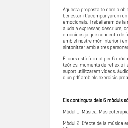
Aquesta proposta té com a objec
benestar i t'acompanyarem en 
emocionals. Treballarem de la
ajuda a expressar, descriure, c
emocions ja que connecta de fo
amb el nostre món interior i em
sintonitzar amb altres persone
El curs està format per 6 mò
teòrics, moments de reflexió i 
suport utilitzarem vídeos, àudi
d'un pdf amb els exercicis propo
Els continguts dels 6 mòduls só
Mòdul 1: Música, Musicoteràpia
Mòdul 2: Efecte de la música en