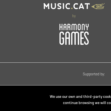
by
Supported by:
We use our own and third-party cooki
Powered by:
continue browsing we will co