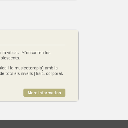
m fa vibrar. M'encanten les
dolescents.
sica i la musicoteràpia) amb la
 tots els nivells (físic, corporal,
ividuals y d'equip.
More information
 coaching, el Treball de processos
ar-les en el que fagi.
rr com a persona i com a