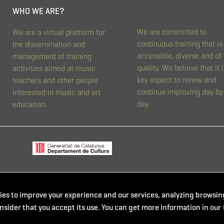
WHO WE ARE?
We are committed to
We are a virtual platform for
continuous training that is
the dissemination and
accessible, diverse and of
management of training
quality. We believe that it i
activities aimed at music
key aspect to renew and
teachers and other people
continue improving day by
interested in music and art
day.
education.
es to improve your experience and our services, analyzing browsing
nsider that you accept its use. You can get more information in our