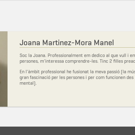
Joana Martinez-Mora Manel
Soc la Joana. Professionalment em dedico al que vull i e
persones, m'interessa comprendre-les. Tinc 2 filles prea
En l'àmbit professional he fusionat la meva passió (la mú
gran fascinació per les persones i per com funcionen des de
mental).
M'agrada dir que soc facilitadora de procesos de canvi ind
La meva metodologia de treball es nutreix d'eines com el
i la música i la musicoteràpia.
Sempre estic oberta i atenta a noves mirades per incorpor
Obsessionada en buscar noves eines que m'ajudin a millo
professional per ajudar a les persones i als equips.