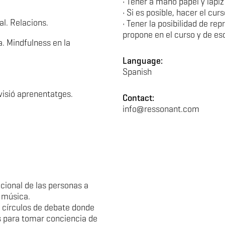
• Tener a mano papel y lápiz
• Si es posible, hacer el cur
l. Relacions.
• Tener la posibilidad de re
propone en el curso y de es
. Mindfulness en la
Language:
Spanish
visió aprenentatges.
Contact:
info@ressonant.com
cional de las personas a
a música.
 círculos de debate donde
s para tomar conciencia de