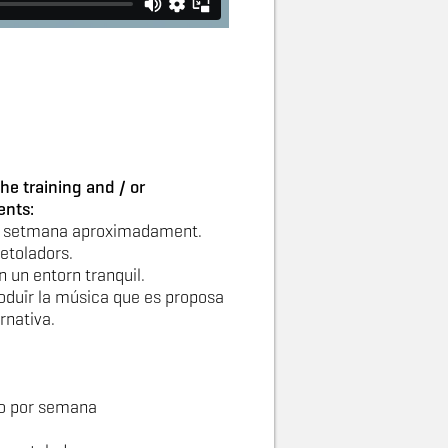
he training and / or
ents:
 setmana aproximadament.
retoladors.
en un entorn tranquil.
produïr la música que es proposa
ernativa.
o por semana