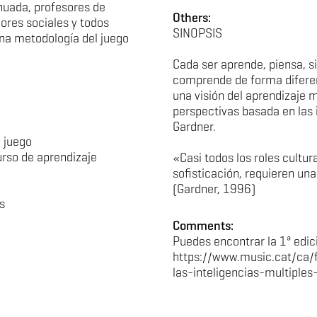
nuada, profesores de
Others:
ores sociales y todos
SINOPSIS
na metodología del juego
Cada ser aprende, piensa, s
comprende de forma diferen
una visión del aprendizaje 
perspectivas basada en las i
Gardner.
 juego
rso de aprendizaje
«Casi todos los roles cultur
sofisticación, requieren un
(Gardner, 1996)
s
Comments:
Puedes encontrar la 1ª edic
https://www.music.cat/ca/
las-inteligencias-multiples