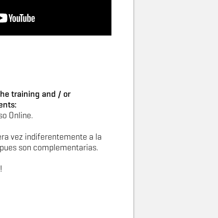
he training and / or
ents:
so Online.
era vez indiferentemente a la
n pues son complementarias.
!