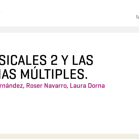
T
ICALES 2 Y LAS
IAS MÚLTIPLES.
rnández
,
Roser Navarro
,
Laura Dorna