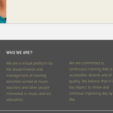
WHO WE ARE?
We are committed to
We are a virtual platform for
continuous training that is
the dissemination and
accessible, diverse and of
management of training
quality. We believe that it i
activities aimed at music
key aspect to renew and
teachers and other people
continue improving day by
interested in music and art
day.
education.