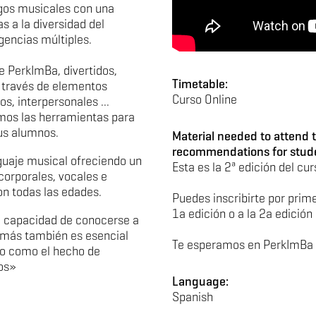
egos musicales con una
s a la diversidad del
gencias múltiples.
 PerkImBa, divertidos,
Timetable:
 a través de elementos
Curso Online
os, interpersonales ...
emos las herramientas para
tus alumnos.
Material needed to attend t
recommendations for stud
guaje musical ofreciendo un
Esta es la 2ª edición del cur
corporales, vocales e
on todas las edades.
Puedes inscribirte por prim
1a edición o a la 2a edició
 capacidad de conocerse a
emás también es esencial
Te esperamos en PerkImBa 
to como el hecho de
dos»
Language:
Spanish