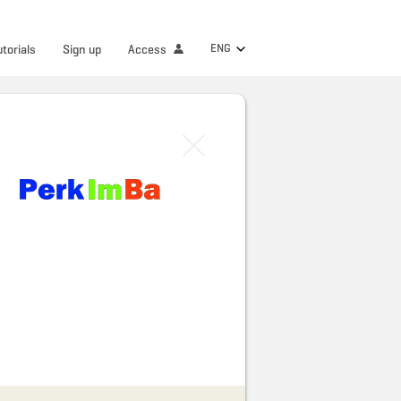
ENG
utorials
Sign up
Access